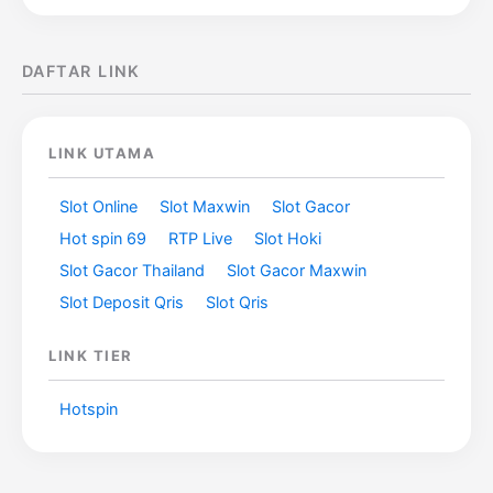
DAFTAR LINK
LINK UTAMA
Slot Online
Slot Maxwin
Slot Gacor
Hot spin 69
RTP Live
Slot Hoki
Slot Gacor Thailand
Slot Gacor Maxwin
Slot Deposit Qris
Slot Qris
LINK TIER
Hotspin